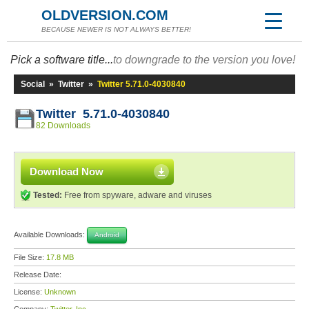
OLDVERSION.COM
BECAUSE NEWER IS NOT ALWAYS BETTER!
Pick a software title...
to downgrade to the version you love!
Social
»
Twitter
»
Twitter 5.71.0-4030840
Twitter 5.71.0-4030840
82 Downloads
Download Now
Tested:
Free from spyware, adware and viruses
Available Downloads:
Android
File Size:
17.8 MB
Release Date:
License:
Unknown