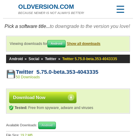
OLDVERSION.COM
BECAUSE NEWER IS NOT ALWAYS BETTER!
Pick a software title...
to downgrade to the version you love!
Viewing downloads for
Show all downloads
Android
Android
»
Social
»
Twitter
»
Twitter 5.75.0-beta.353-4043335
Twitter 5.75.0-beta.353-4043335
50 Downloads
Download Now
Tested:
Free from spyware, adware and viruses
Available Downloads:
Android
File Size:
19.2 MB