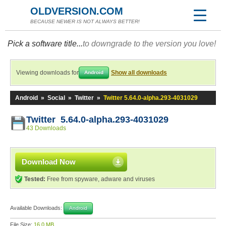
OLDVERSION.COM
BECAUSE NEWER IS NOT ALWAYS BETTER!
Pick a software title...
to downgrade to the version you love!
Viewing downloads for
Show all downloads
Android
Android
»
Social
»
Twitter
»
Twitter 5.64.0-alpha.293-4031029
Twitter 5.64.0-alpha.293-4031029
43 Downloads
Download Now
Tested:
Free from spyware, adware and viruses
Available Downloads:
Android
File Size:
16.0 MB