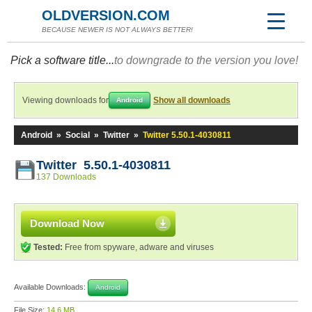
OLDVERSION.COM
BECAUSE NEWER IS NOT ALWAYS BETTER!
Pick a software title...
to downgrade to the version you love!
Viewing downloads for
Show all downloads
Android
Android
»
Social
»
Twitter
»
Twitter 5.50.1-4030811
Twitter 5.50.1-4030811
137 Downloads
Download Now
Tested:
Free from spyware, adware and viruses
Available Downloads:
Android
File Size:
14.6 MB