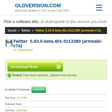
OLDVERSION.COM
BECAUSE NEWER IS NOT ALWAYS BETTER!
Pick a software title...
to downgrade to the version you love!
Social
»
Twitter
»
Twitter 5.93.0-beta.401-5113380 (armeabi-v7a)
Twitter 5.93.0-beta.401-5113380 (armeabi-
v7a)
74 Downloads
Download Now
Tested:
Free from spyware, adware and viruses
Available Downloads:
Android
File Size:
21.0 MB
Release Date:
License:
Unknown