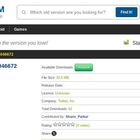
M
R!
oid
Games
 the version you love!
Sta
-4046672
4046672
Available Downloads:
Android
File Size:
20.5 MB
Release Date:
License:
Unknown
Company:
Twitter, Inc.
Total Downloads:
62
Contributed by:
Shane_Parkar
Rating:
(0 votes)
Share: