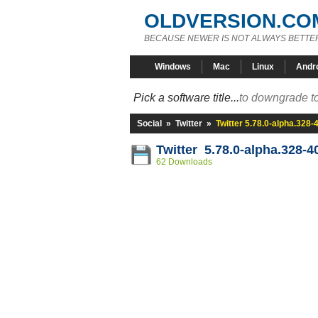
OLDVERSION.CO
BECAUSE NEWER IS NOT ALWAYS BETTE
Windows
Mac
Linux
Andr
Pick a software title...
to downgrade to
Social
»
Twitter
»
Twitter 5.78.0-alpha.328
Twitter 5.78.0-alpha.328-
62 Downloads