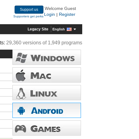
Welcome Guest
Support us
Login
Register
|
Supporters get perks
Legacy Site
English
ts:
29,360 versions of 1,949 programs