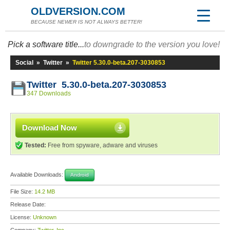
OLDVERSION.COM
BECAUSE NEWER IS NOT ALWAYS BETTER!
Pick a software title...
to downgrade to the version you love!
Social
»
Twitter
»
Twitter 5.30.0-beta.207-3030853
Twitter 5.30.0-beta.207-3030853
347 Downloads
Download Now
Tested:
Free from spyware, adware and viruses
Available Downloads:
Android
File Size:
14.2 MB
Release Date:
License:
Unknown