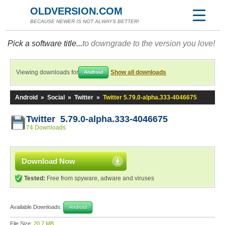
OLDVERSION.COM
BECAUSE NEWER IS NOT ALWAYS BETTER!
Pick a software title...
to downgrade to the version you love!
Viewing downloads for
Show all downloads
Android
Android
»
Social
»
Twitter
»
Twitter 5.79.0-alpha.333-4046675
Twitter 5.79.0-alpha.333-4046675
74 Downloads
Download Now
Tested:
Free from spyware, adware and viruses
Available Downloads:
Android
File Size:
20.7 MB