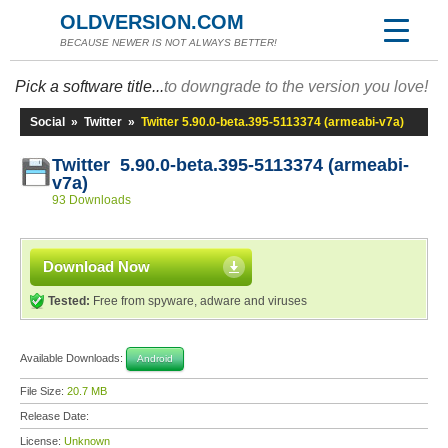
OLDVERSION.COM
BECAUSE NEWER IS NOT ALWAYS BETTER!
Pick a software title...
to downgrade to the version you love!
Social
»
Twitter
»
Twitter 5.90.0-beta.395-5113374 (armeabi-v7a)
Twitter 5.90.0-beta.395-5113374 (armeabi-
v7a)
93 Downloads
Download Now
Tested:
Free from spyware, adware and viruses
Available Downloads:
Android
File Size:
20.7 MB
Release Date:
License:
Unknown