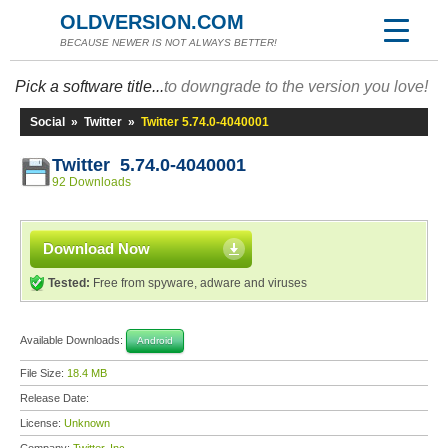
OLDVERSION.COM
BECAUSE NEWER IS NOT ALWAYS BETTER!
Pick a software title...
to downgrade to the version you love!
Social
»
Twitter
»
Twitter 5.74.0-4040001
Twitter 5.74.0-4040001
92 Downloads
Download Now
Tested:
Free from spyware, adware and viruses
Available Downloads:
Android
File Size:
18.4 MB
Release Date:
License:
Unknown