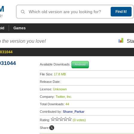
M
R!
oid
Games
 the version you love!
Sta
-4031044
4031044
Available Downloads:
Android
File Size:
17.8 MB
Release Date:
License:
Unknown
Company:
Twitter, Inc.
Total Downloads:
44
Contributed by:
Shane_Parkar
Rating:
(0 votes)
Share: