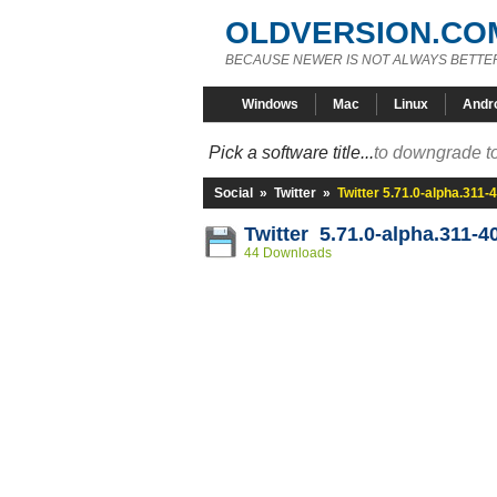
OLDVERSION.CO
BECAUSE NEWER IS NOT ALWAYS BETTE
Windows
Mac
Linux
Andr
Pick a software title...
to downgrade to
Social
»
Twitter
»
Twitter 5.71.0-alpha.311
Twitter 5.71.0-alpha.311-
44 Downloads