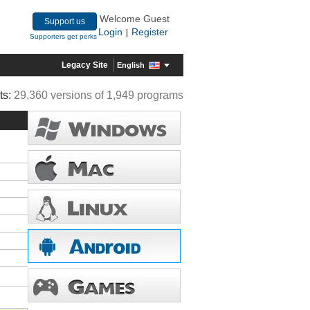
Welcome Guest
Support us
Login
Register
|
Supporters get perks
Legacy Site
English
ts:
29,360 versions of 1,949 programs