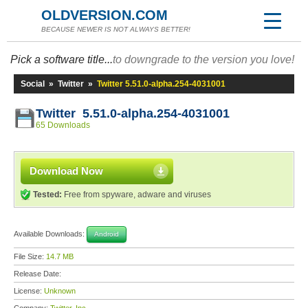
OLDVERSION.COM
BECAUSE NEWER IS NOT ALWAYS BETTER!
Pick a software title...
to downgrade to the version you love!
Social
»
Twitter
»
Twitter 5.51.0-alpha.254-4031001
Twitter 5.51.0-alpha.254-4031001
65 Downloads
Download Now
Tested:
Free from spyware, adware and viruses
Available Downloads:
Android
File Size:
14.7 MB
Release Date:
License:
Unknown