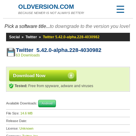
OLDVERSION.COM
BECAUSE NEWER IS NOT ALWAYS BETTER!
Pick a software title...
to downgrade to the version you love!
Social
»
Twitter
»
Twitter 5.42.0-alpha.228-4030982
Twitter 5.42.0-alpha.228-4030982
63 Downloads
Download Now
Tested:
Free from spyware, adware and viruses
Available Downloads:
Android
File Size:
14.6 MB
Release Date:
License:
Unknown